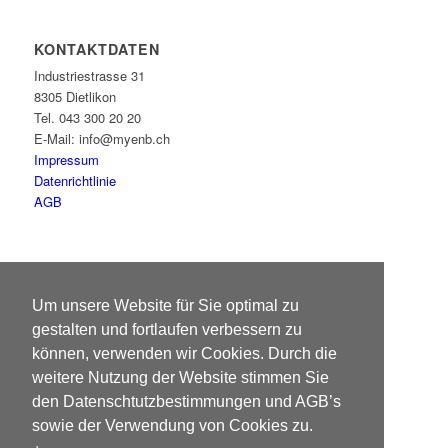
KONTAKTDATEN
Industriestrasse 31
8305 Dietlikon
Tel. 043 300 20 20
E-Mail: info@myenb.ch
Impressum
Datenrichtlinie
AGB
ÖFFNUNGSZEITEN
Um unsere Website für Sie optimal zu
Montag – Freitag:
gestalten und fortlaufen verbessern zu
08:00 – 17:00
können, verwenden wir Cookies. Durch die
weitere Nutzung der Website stimmen Sie
den Datenschtutzbestimmungen und AGB’s
sowie der Verwendung von Cookies zu.
Oder nach Vereinbarung.